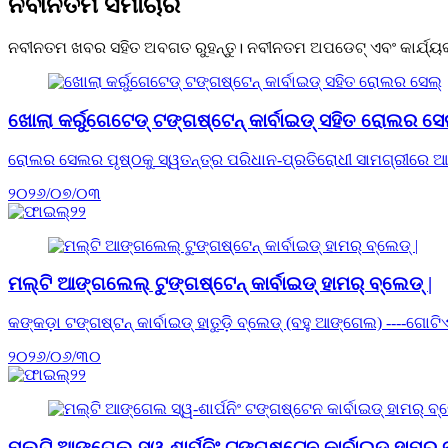
ନବୀନତମ ସମାଚାର
ନବୀନତମ ଖବର ସହିତ ଅବଗତ ରୁହନ୍ତୁ। ନବୀନତମ ଅପଡେଟ୍ ଏବଂ କାର୍ଯ୍ୟକ୍ଷମ
ଖୋଲା କର୍ରୁଗେଟେଡ୍ ଟଙ୍ଗଷ୍ଟେନ୍ କାର୍ବାଇଡ୍ ସହିତ ରୋଲର ସେ
ରୋଲର ସେଲର ପୃଷ୍ଠକୁ ସ୍ୱତନ୍ତ୍ର ପରିଧାନ-ପ୍ରତିରୋଧୀ ସାମଗ୍ରୀରେ ଆଚ୍
୨୦୨୬/୦୭/୦୩
ମଲ୍ଟି ଆଙ୍ଗଲେଲ୍ ଟୁଙ୍ଗଷ୍ଟେନ୍ କାର୍ବାଇଡ୍ ହାମର୍ ବ୍ଲେଡ୍ |
କଙ୍କଡ଼ା ଟଙ୍ଗଷ୍ଟନ୍ କାର୍ବାଇଡ୍ ହାତୁଡ଼ି ବ୍ଲେଡ୍ (ବହୁ ଆଙ୍ଗେଲ) ----ଗୋ
୨୦୨୬/୦୬/୩୦
ମଲ୍ଟି ଆଙ୍ଗେଲ ସ୍ୱ-ଶାର୍ପନିଂ ଟଙ୍ଗଷ୍ଟେନ କାର୍ବାଇଡ୍ ହାମର୍ 