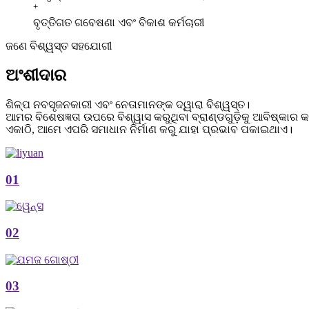
+
ବୃତ୍ତିଗତ ଗବେଷଣା ଏବଂ ବିକାଶ କର୍ମଚାରୀ
ଜଣେ ବିଶ୍ୱସ୍ତ ସହଯୋଗୀ
ଅଂଶୀଦାର
ଶିଳ୍ପ ନବସୃଜନକାରୀ ଏବଂ ନେତାମାନଙ୍କ ଦ୍ୱାରା ବିଶ୍ୱସ୍ତ।
ଆମର ବିଶେଷଜ୍ଞତା ଉପରେ ବିଶ୍ୱାସ କରୁଥିବା ବ୍ରାଣ୍ଡଗୁଡ଼ିକୁ ଆବିଷ୍କାର କ
ଏକାଠି, ଆମେ ଏପରି ସମାଧାନ ନିର୍ମାଣ କରୁ ଯାହା ପ୍ରଭାବ ପକାଇଥାଏ।
01
02
03