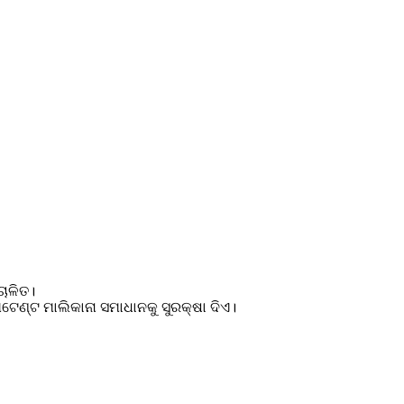
ଚାଳିତ।
୍ଟ ମାଲିକାନା ସମାଧାନକୁ ସୁରକ୍ଷା ଦିଏ।