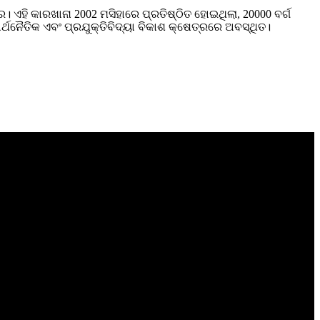
ଏହି କାରଖାନା 2002 ମସିହାରେ ପ୍ରତିଷ୍ଠିତ ହୋଇଥିଲା, 20000 ବର୍ଗ
୍ଥନୈତିକ ଏବଂ ପ୍ରଯୁକ୍ତିବିଦ୍ୟା ବିକାଶ କ୍ଷେତ୍ରରେ ଅବସ୍ଥିତ।