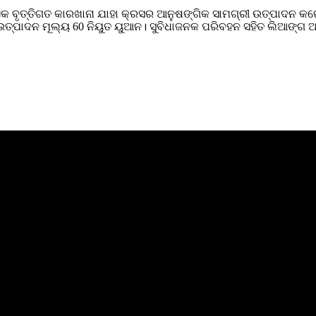
 ବୃତ୍ତିଗତ କାରଖାନା ଯାହା କ୍ରସର ଆନୁଷଙ୍ଗିକ ସାମଗ୍ରୀ ଉତ୍ପାଦନ କରେ। 
 ଉତ୍ପାଦନ ମୂଲ୍ୟ 60 ନିୟୁତ ୟୁଆନ। ସୁବିଧାଜନକ ପରିବହନ ସହିତ ଲିଆଙ୍ଗ ଅର