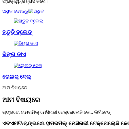
ଫ୍ରିକ୍ୱେନ୍ସି ହ୍ରାସ କରେ।
ଅଧିକ ଦେଖନ୍ତୁ
ହାତୁଡ଼ି ବ୍ଲେଡ୍
ରିଙ୍ଗ ଡାଏ
ରୋଲର୍ ସେଲ୍
ଆମ ବିଷୟରେ
ଆମ ବିଷୟରେ
ଚାଙ୍ଗଝୋ ହାମରମିଲ୍ ମେସିନାରୀ ଟେକ୍ନୋଲୋଜି କୋ., ଲିମିଟେଡ୍
ଏଚଏମଟି:
ଚାଙ୍ଗଝୋ ହାମରମିଲ୍ ମେସିନାରୀ ଟେକ୍ନୋଲୋଜି କୋ.