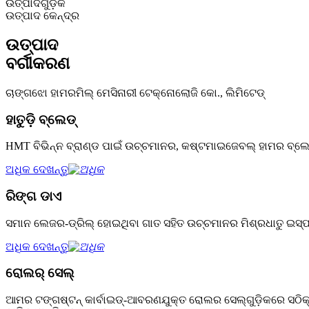
ଉତ୍ପାଦଗୁଡ଼ିକ
ଉତ୍ପାଦ କେନ୍ଦ୍ର
ଉତ୍ପାଦ
ବର୍ଗୀକରଣ
ଚାଙ୍ଗଝୋ ହାମରମିଲ୍ ମେସିନାରୀ ଟେକ୍ନୋଲୋଜି କୋ., ଲିମିଟେଡ୍
ହାତୁଡ଼ି ବ୍ଲେଡ୍
HMT ବିଭିନ୍ନ ବ୍ରାଣ୍ଡ ପାଇଁ ଉଚ୍ଚମାନର, କଷ୍ଟମାଇଜେବଲ୍ ହାମର ବ୍ଲେଡ୍
ଅଧିକ ଦେଖନ୍ତୁ
ରିଙ୍ଗ ଡାଏ
ସମାନ ଲେଜର-ଡ୍ରିଲ୍ ହୋଇଥିବା ଗାତ ସହିତ ଉଚ୍ଚମାନର ମିଶ୍ରଧାତୁ ଇସ୍ପା
ଅଧିକ ଦେଖନ୍ତୁ
ରୋଲର୍ ସେଲ୍
ଆମର ଟଙ୍ଗଷ୍ଟନ୍ କାର୍ବାଇଡ୍-ଆବରଣଯୁକ୍ତ ରୋଲର ସେଲ୍‌ଗୁଡ଼ିକରେ ସଠିକ୍