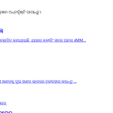
 ଅନ୍ତର୍ଦୃଷ୍ଟି ପାଆନ୍ତୁ।
ଲ୍
ଛାଦିତ କରାଯାଇଛି, ଯାହାର କ୍ଲାଡିଂ ସ୍ତର ଘନତା 4MM...
ଟିଏ ଖଣ୍ଡକୁ ଦୁଇ ଖଣ୍ଡ ଭାବରେ ବ୍ୟବହାର କରନ୍ତୁ ...
ବ୍ଲେଡ୍