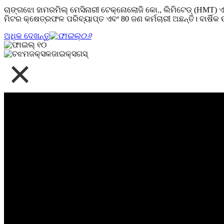
ଚାଙ୍ଗଝୋ ହାମରମିଲ୍ ମେସିନାରୀ ଟେକ୍ନୋଲୋଜି କୋ., ଲିମିଟେଡ୍ (HMT) ଏକ
ମିଟର କ୍ଷେତ୍ରଫଳ ପରିବ୍ୟାପ୍ତ ଏବଂ 80 ଜଣ କର୍ମଚାରୀ ଅଛନ୍ତି। ବାର୍ଷିକ
ଅଧିକ ଦେଖନ୍ତୁ