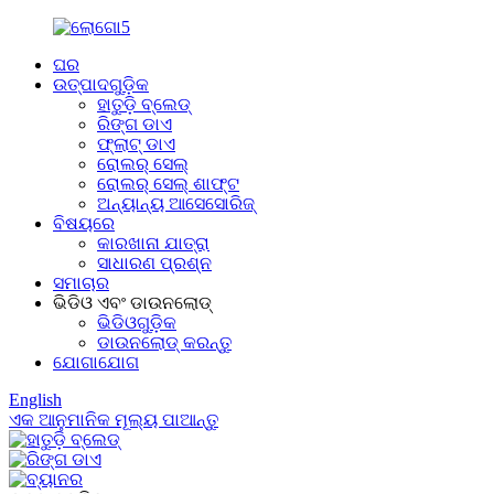
ଘର
ଉତ୍ପାଦଗୁଡ଼ିକ
ହାତୁଡ଼ି ବ୍ଲେଡ୍
ରିଙ୍ଗ ଡାଏ
ଫ୍ଲାଟ୍ ଡାଏ
ରୋଲର୍ ସେଲ୍
ରୋଲର୍ ସେଲ୍ ଶାଫ୍ଟ
ଅନ୍ୟାନ୍ୟ ଆସେସୋରିଜ୍
ବିଷୟରେ
କାରଖାନା ଯାତ୍ରା
ସାଧାରଣ ପ୍ରଶ୍ନ
ସମାଚାର
ଭିଡିଓ ଏବଂ ଡାଉନଲୋଡ୍
ଭିଡିଓଗୁଡ଼ିକ
ଡାଉନଲୋଡ୍ କରନ୍ତୁ
ଯୋଗାଯୋଗ
English
ଏକ ଆନୁମାନିକ ମୂଲ୍ୟ ପାଆନ୍ତୁ