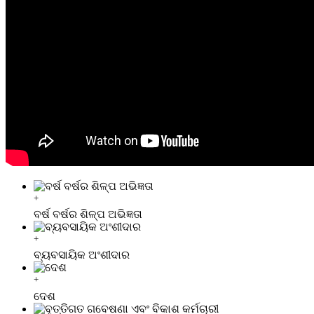
+
ବର୍ଷ ବର୍ଷର ଶିଳ୍ପ ଅଭିଜ୍ଞତା
+
ବ୍ୟବସାୟିକ ଅଂଶୀଦାର
+
ଦେଶ