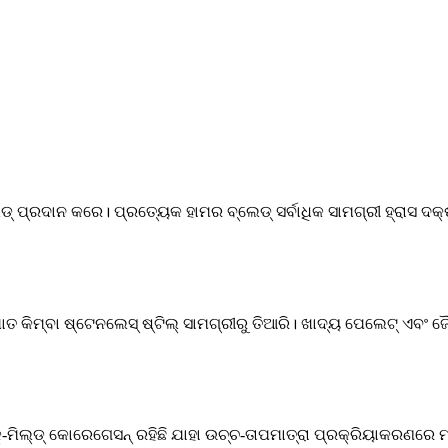
 ପ୍ରଦାନ କରେ। ପ୍ରତ୍ୟେକ ହାମର ବ୍ଲେଡ୍ ସର୍ବାଧିକ ସାମଗ୍ରୀ ହ୍ରାସ ଦକ୍ଷତ
ତ କିମ୍ବା ଷ୍ଟେନଲେସ୍ ଷ୍ଟିଲ୍ ସାମଗ୍ରୀରୁ ତିଆରି। ଖାଦ୍ୟ ପେଲେଟ୍ ଏବଂ 
-ମିଲ୍ଡ୍ କୋରେଗେସନ୍ ରହିଛି ଯାହା ଉଚ୍ଚ-ତାପମାତ୍ରା ପ୍ରକ୍ରିୟାକରଣରେ ମ