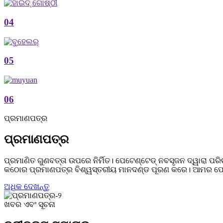
04
05
06
ପ୍ରମାଣପତ୍ର
ପ୍ରମାଣପତ୍ର
ପ୍ରମାଣିତ ଗୁଣବତ୍ତା ଉପରେ ନିର୍ମିତ। ପେଟେଣ୍ଟେଡ୍ ନବସୃଜନ ଦ୍ୱାରା ପରି
କଠୋର ପ୍ରମାଣପତ୍ର ବିଶ୍ୱସ୍ତରୀୟ ମାନଦଣ୍ଡ ପୂରଣ କରେ। ଆମର ପେଟେଣ
ଅଧିକ ଦେଖନ୍ତୁ
ଖବର ଏବଂ ସୂଚନା