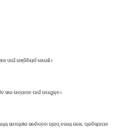
ା ପାଇଁ ଇଞ୍ଜିନିୟର୍ଡ ହୋଇଛି।
ଜୈବ ସାର ଉତ୍ପାଦନ ପାଇଁ ଉପଯୁକ୍ତ।
ଧ୍ୟ ସାମଗ୍ରୀର ସର୍ବୋତ୍ତମ ଗ୍ରାପ୍ ବଜାୟ ରଖେ, ପ୍ରତିସ୍ଥାପନ