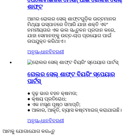
ଶାଫ୍ଟ
ଆମର ରୋଲର ସେଲ୍ ଶାଫ୍ଟଗୁଡ଼ିକ ଉଚ୍ଚମାନର
ମିଥ୍ୟା ଇସ୍ପାତରେ ତିଆରି ଯାହା ଶକ୍ତି ଏବଂ
ନମନୀୟତାର ଏକ ଭଲ ସନ୍ତୁଳନ ପ୍ରଦାନ କରେ,
ଯାହା ସେମାନଙ୍କୁ ଉଚ୍ଚ-ଚାପ ପ୍ରୟୋଗ ପାଇଁ
ଉପଯୁକ୍ତ କରିଥାଏ।
ଅନୁସନ୍ଧାନ
ବିବରଣୀ
ରୋଲର ସେଲ୍ ଶାଫ୍ଟ ବିୟରିଂ ସ୍ପେୟାର
ପାର୍ଟସ୍
● ଦୃଢ଼ ଭାର ବହନ କ୍ଷମତା;
● କ୍ଷୟ ପ୍ରତିରୋଧ;
● ଏକ ମସୃଣ ପୃଷ୍ଠ ସମାପ୍ତି;
● ଆକାର, ଆକୃତି, ବ୍ୟାସ କଷ୍ଟମାଇଜ୍ କରାଯାଇଛି।
ଅନୁସନ୍ଧାନ
ବିବରଣୀ
ଆମକୁ ଯୋଗାଯୋଗ କରନ୍ତୁ