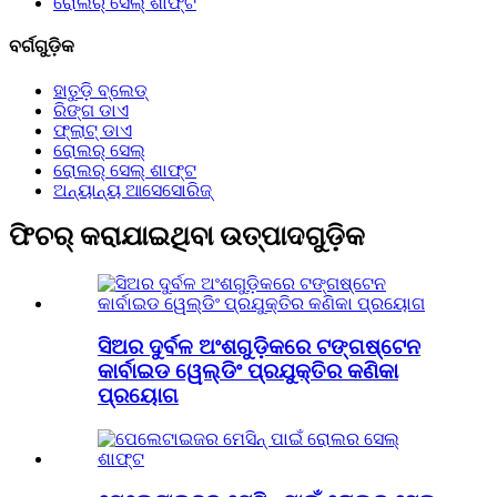
ରୋଲର୍ ସେଲ୍ ଶାଫ୍ଟ
ବର୍ଗଗୁଡ଼ିକ
ହାତୁଡ଼ି ବ୍ଲେଡ୍
ରିଙ୍ଗ ଡାଏ
ଫ୍ଲାଟ୍ ଡାଏ
ରୋଲର୍ ସେଲ୍
ରୋଲର୍ ସେଲ୍ ଶାଫ୍ଟ
ଅନ୍ୟାନ୍ୟ ଆସେସୋରିଜ୍
ଫିଚର୍ କରାଯାଇଥିବା ଉତ୍ପାଦଗୁଡ଼ିକ
ସିଅର ଦୁର୍ବଳ ଅଂଶଗୁଡ଼ିକରେ ଟଙ୍ଗଷ୍ଟେନ
କାର୍ବାଇଡ ୱେଲ୍ଡିଂ ପ୍ରଯୁକ୍ତିର କଣିକା
ପ୍ରୟୋଗ