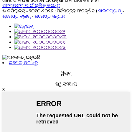
ଶେଷ ଫଳାଫଳ ଦେଖିବା ଅପେକ୍ଷା ଭଲ ଆଉ କିଛି ନାହିଁ।
ପଚରାଉଚରା ପାଇଁ କ୍ଲିକ୍ କରନ୍ତୁ
© କପିରାଇଟ୍ - ୨୦୧୦-୨୦୨୬ : ସର୍ବସତ୍ତ୍ଵ ସଂରକ୍ଷିତ।
ସାଇଟମ୍ୟାପ୍
-
ଶ୍ରେଷ୍ଠ ବ୍ଲଗ୍
-
ଶ୍ରେଷ୍ଠ ସନ୍ଧାନ
ଇମେଲ୍ ପଠାନ୍ତୁ
ୱିଚାଟ୍
ହ୍ୱାଟ୍ସଆପ୍
x