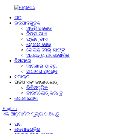
ଘର
ଉତ୍ପାଦଗୁଡ଼ିକ
ହାତୁଡ଼ି ବ୍ଲେଡ୍
ରିଙ୍ଗ ଡାଏ
ଫ୍ଲାଟ୍ ଡାଏ
ରୋଲର୍ ସେଲ୍
ରୋଲର୍ ସେଲ୍ ଶାଫ୍ଟ
ଅନ୍ୟାନ୍ୟ ଆସେସୋରିଜ୍
ବିଷୟରେ
କାରଖାନା ଯାତ୍ରା
ସାଧାରଣ ପ୍ରଶ୍ନ
ସମାଚାର
ଭିଡିଓ ଏବଂ ଡାଉନଲୋଡ୍
ଭିଡିଓଗୁଡ଼ିକ
ଡାଉନଲୋଡ୍ କରନ୍ତୁ
ଯୋଗାଯୋଗ
English
ଏକ ଆନୁମାନିକ ମୂଲ୍ୟ ପାଆନ୍ତୁ
ଘର
ଉତ୍ପାଦଗୁଡ଼ିକ