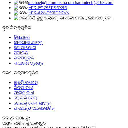
michael@hammtech.com hammtech@163.com
+୮୬-୧୩୯୧୫୮୫୭୪୨୭
+୮୬-୫୧୯-୮୭୩୮୬୬୪୪
8-2 ଡୁଟୁ ଷ୍ଟ୍ରିଟ୍, ଡାଏଟୋ ଟାଉନ୍, ଲିଆଙ୍ଗ୍ ସିଟି |
ଦୃତ ଲିଙ୍କ୍ଗୁଡିକ
ବିଷୟରେ
କାରଖାନା ଯାତ୍ରା
ଯୋଗାଯୋଗ
ସମାଚାର
ଭିଡିଓଗୁଡ଼ିକ
ସାଧାରଣ ପ୍ରଶ୍ନ
ଗରମ ଉତ୍ପାଦଗୁଡ଼ିକ
ହାତୁଡ଼ି ବ୍ଲେଡ୍
ରିଙ୍ଗ ଡାଏ
ଫ୍ଲାଟ୍ ଡାଏ
ରୋଲର୍ ସେଲ୍
ରୋଲର୍ ସେଲ୍ ଶାଫ୍ଟ
ଅନ୍ୟାନ୍ୟ ଆସେସୋରିଜ୍
ତଦନ୍ତ ପଠାନ୍ତୁ:
ଅଧିକ ଜାଣିବାକୁ ପ୍ରସ୍ତୁତ