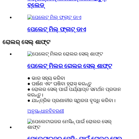
ବ୍ଲେଡ୍
ପେଲେଟ୍ ମିଲ୍ ଫ୍ଲାଟ୍ ଡାଏ
ରୋଲର୍ ସେଲ୍ ଶାଫ୍ଟ
ପେଲେଟ୍ ମିଲର ରୋଲର ସେଲ୍ ଶାଫ୍ଟ
● ଭାର ସହ୍ୟ କରିବା
● ଘର୍ଷଣ ଏବଂ ଘଷିବା ହ୍ରାସ କରନ୍ତୁ
● ରୋଲର ସେଲ୍ ପାଇଁ ପର୍ଯ୍ୟାପ୍ତ ସମର୍ଥନ ପ୍ରଦାନ
କରନ୍ତୁ।
● ଯାନ୍ତ୍ରିକ ପ୍ରଣାଳୀର ସ୍ଥିରତା ବୃଦ୍ଧି କରିବା।
ଅନୁସନ୍ଧାନ
ବିବରଣୀ
ପେଲେଟାଇଜର ମେସିନ୍ ପାଇଁ ରୋଲର ସେଲ୍