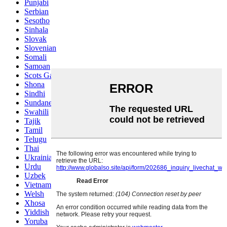
Punjabi
Serbian
Sesotho
Sinhala
Slovak
Slovenian
Somali
Samoan
Scots Gaelic
Shona
Sindhi
Sundanese
Swahili
Tajik
Tamil
Telugu
Thai
Ukrainian
Urdu
Uzbek
Vietnamese
Welsh
Xhosa
Yiddish
Yoruba