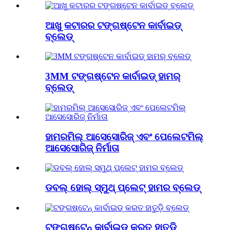
ଆଖୁ କଟାରର ଟଙ୍ଗଷ୍ଟେନ କାର୍ବାଇଡ୍
ବ୍ଲେଡ୍
3MM ଟଙ୍ଗଷ୍ଟେନ କାର୍ବାଇଡ୍ ହାମର୍
ବ୍ଲେଡ୍
ହାମରମିଲ୍ ଆସେସୋରିଜ୍ ଏବଂ ପେଲେଟମିଲ୍
ଆସେସୋରିଜ୍ ନିର୍ମାତା
ଡବଲ୍ ହୋଲ୍ ସ୍ମୁଥ୍ ପ୍ଲେଟ୍ ହାମର ବ୍ଲେଡ୍
ଟଙ୍ଗଷ୍ଟେନ୍ କାର୍ବାଇଡ୍ କରତ ହାତୁଡ଼ି