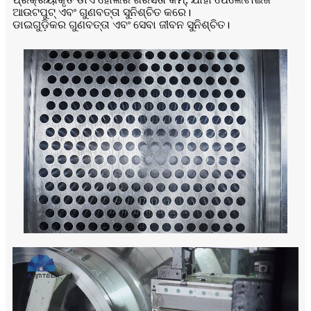
ଆଉଟପୁଟ୍ ଏବଂ ଗୁଣବତ୍ତା ସୁନିଶ୍ଚିତ କରେ।
ଡାଇଗୁଡ଼ିକର ଗୁଣବତ୍ତା ଏବଂ ସେବା ଜୀବନ ସୁନିଶ୍ଚିତ।