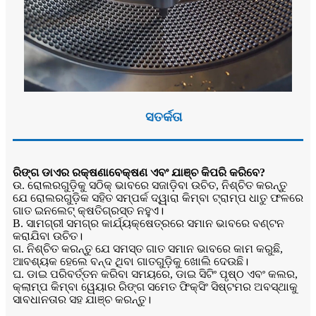
ସତର୍କତା
ରିଙ୍ଗ ଡାଏର ରକ୍ଷଣାବେକ୍ଷଣ ଏବଂ ଯାଞ୍ଚ କିପରି କରିବେ?
ଉ. ରୋଲରଗୁଡ଼ିକୁ ସଠିକ୍ ଭାବରେ ସଜାଡ଼ିବା ଉଚିତ, ନିଶ୍ଚିତ କରନ୍ତୁ
ଯେ ରୋଲରଗୁଡ଼ିକ ସହିତ ସମ୍ପର୍କ ଦ୍ୱାରା କିମ୍ବା ଟ୍ରାମ୍ପ ଧାତୁ ଫଳରେ
ଗାତ ଇନଲେଟ୍ କ୍ଷତିଗ୍ରସ୍ତ ନହୁଏ।
B. ସାମଗ୍ରୀ ସମଗ୍ର କାର୍ଯ୍ୟକ୍ଷେତ୍ରରେ ସମାନ ଭାବରେ ବଣ୍ଟନ
କରାଯିବା ଉଚିତ।
ଗ. ନିଶ୍ଚିତ କରନ୍ତୁ ଯେ ସମସ୍ତ ଗାତ ସମାନ ଭାବରେ କାମ କରୁଛି,
ଆବଶ୍ୟକ ହେଲେ ବନ୍ଦ ଥିବା ଗାତଗୁଡ଼ିକୁ ଖୋଲି ଦେଉଛି।
ଘ. ଡାଇ ପରିବର୍ତ୍ତନ କରିବା ସମୟରେ, ଡାଇ ସିଟିଂ ପୃଷ୍ଠ ଏବଂ କଲର,
କ୍ଲାମ୍ପ କିମ୍ବା ୱେୟାର ରିଙ୍ଗ ସମେତ ଫିକ୍ସିଂ ସିଷ୍ଟମର ଅବସ୍ଥାକୁ
ସାବଧାନତାର ସହ ଯାଞ୍ଚ କରନ୍ତୁ।