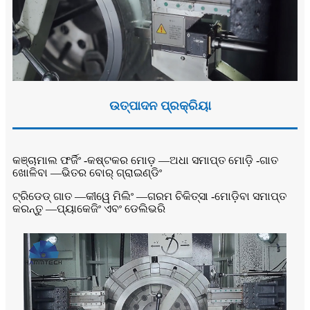
ଉତ୍ପାଦନ ପ୍ରକ୍ରିୟା
କଞ୍ଚାମାଲ ଫର୍ଜିଂ -
କଷ୍ଟକର ମୋଡ଼ —
ଅଧା ସମାପ୍ତ ମୋଡ଼ି -
ଗାତ
ଖୋଳିବା —
ଭିତର ବୋର୍ ଗ୍ରାଇଣ୍ଡିଂ
ଟ୍ରିଡେଡ୍ ଗାତ —
କୀୱେ ମିଲିଂ —
ଗରମ ଚିକିତ୍ସା -
ମୋଡ଼ିବା ସମାପ୍ତ
କରନ୍ତୁ —
ପ୍ୟାକେଜିଂ ଏବଂ ଡେଲିଭରି