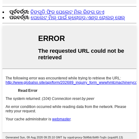
ପୂର୍ବବର୍ତ୍ତୀ:
ଚିଙ୍ଗୁଡ଼ି ଫିଡ୍ ପେଲେଟ୍ ମିଲ୍ ରିଙ୍ଗ ଡାଏ
ପରବର୍ତ୍ତୀ:
ପେଲେଟ୍ ମିଲ୍ ପାଇଁ କ୍ଲୋଜ୍ଡ-ଏଣ୍ଡ ରୋଲର୍ ସେଲ୍