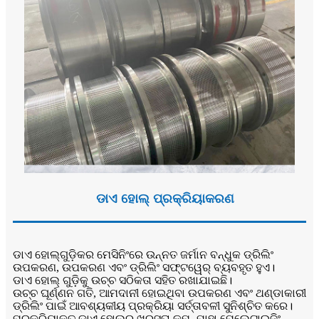
ଡାଏ ହୋଲ୍ ପ୍ରକ୍ରିୟାକରଣ
ଡାଏ ହୋଲ୍‌ଗୁଡ଼ିକର ମେସିନିଂରେ ଉନ୍ନତ ଜର୍ମାନ ବନ୍ଧୁକ ଡ୍ରିଲିଂ
ଉପକରଣ, ଉପକରଣ ଏବଂ ଡ୍ରିଲିଂ ସଫ୍ଟୱେର୍ ବ୍ୟବହୃତ ହୁଏ।
ଡାଏ ହୋଲ୍ ଗୁଡ଼ିକୁ ଉଚ୍ଚ ସଠିକତା ସହିତ ରଖାଯାଇଛି।
ଉଚ୍ଚ ଘୂର୍ଣ୍ଣନ ଗତି, ଆମଦାନୀ ହୋଇଥିବା ଉପକରଣ ଏବଂ ଥଣ୍ଡାକାରୀ
ଡ୍ରିଲିଂ ପାଇଁ ଆବଶ୍ୟକୀୟ ପ୍ରକ୍ରିୟା ସର୍ତ୍ତାବଳୀ ସୁନିଶ୍ଚିତ କରେ।
ପ୍ରକ୍ରିୟାକୃତ ଡାଏ ହୋଲର ଖରସତା କମ୍, ଯାହା ପେଲେଟାଇଜିଂ