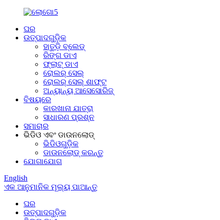
ଘର
ଉତ୍ପାଦଗୁଡ଼ିକ
ହାତୁଡ଼ି ବ୍ଲେଡ୍
ରିଙ୍ଗ ଡାଏ
ଫ୍ଲାଟ୍ ଡାଏ
ରୋଲର୍ ସେଲ୍
ରୋଲର୍ ସେଲ୍ ଶାଫ୍ଟ
ଅନ୍ୟାନ୍ୟ ଆସେସୋରିଜ୍
ବିଷୟରେ
କାରଖାନା ଯାତ୍ରା
ସାଧାରଣ ପ୍ରଶ୍ନ
ସମାଚାର
ଭିଡିଓ ଏବଂ ଡାଉନଲୋଡ୍
ଭିଡିଓଗୁଡ଼ିକ
ଡାଉନଲୋଡ୍ କରନ୍ତୁ
ଯୋଗାଯୋଗ
English
ଏକ ଆନୁମାନିକ ମୂଲ୍ୟ ପାଆନ୍ତୁ
ଘର
ଉତ୍ପାଦଗୁଡ଼ିକ