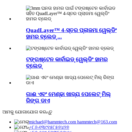
QuadLayer™ 4-ସ୍ତର ପ୍ଲାଜମା ୱେଲ୍ଡିଂ
ହାମର ବ୍ଲେଡ୍ ...
ଟଙ୍ଗଷ୍ଟେନ କାର୍ବାଇଡ୍ ୱେଲ୍ଡିଂ ହାମର
ବ୍ଲେଡ୍
ଗାଈ ଏବଂ ମେଣ୍ଢା ଖାଦ୍ୟ ପେଲେଟ୍ ମିଲ୍
ରିଙ୍ଗ ଡାଏ
ଆମକୁ ଯୋଗାଯୋଗ କରନ୍ତୁ
michael@hammtech.com hammtech@163.com
+୮୬-୧୩୯୧୫୮୫୭୪୨୭