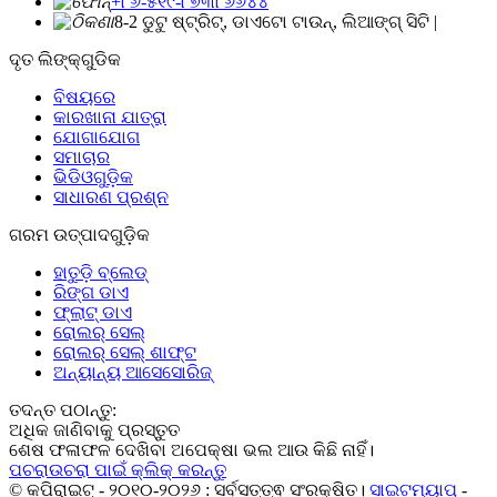
+୮୬-୫୧୯-୮୭୩୮୬୬୪୪
8-2 ଡୁଟୁ ଷ୍ଟ୍ରିଟ୍, ଡାଏଟୋ ଟାଉନ୍, ଲିଆଙ୍ଗ୍ ସିଟି |
ଦୃତ ଲିଙ୍କ୍ଗୁଡିକ
ବିଷୟରେ
କାରଖାନା ଯାତ୍ରା
ଯୋଗାଯୋଗ
ସମାଚାର
ଭିଡିଓଗୁଡ଼ିକ
ସାଧାରଣ ପ୍ରଶ୍ନ
ଗରମ ଉତ୍ପାଦଗୁଡ଼ିକ
ହାତୁଡ଼ି ବ୍ଲେଡ୍
ରିଙ୍ଗ ଡାଏ
ଫ୍ଲାଟ୍ ଡାଏ
ରୋଲର୍ ସେଲ୍
ରୋଲର୍ ସେଲ୍ ଶାଫ୍ଟ
ଅନ୍ୟାନ୍ୟ ଆସେସୋରିଜ୍
ତଦନ୍ତ ପଠାନ୍ତୁ:
ଅଧିକ ଜାଣିବାକୁ ପ୍ରସ୍ତୁତ
ଶେଷ ଫଳାଫଳ ଦେଖିବା ଅପେକ୍ଷା ଭଲ ଆଉ କିଛି ନାହିଁ।
ପଚରାଉଚରା ପାଇଁ କ୍ଲିକ୍ କରନ୍ତୁ
© କପିରାଇଟ୍ - ୨୦୧୦-୨୦୨୬ : ସର୍ବସତ୍ତ୍ଵ ସଂରକ୍ଷିତ।
ସାଇଟମ୍ୟାପ୍
-