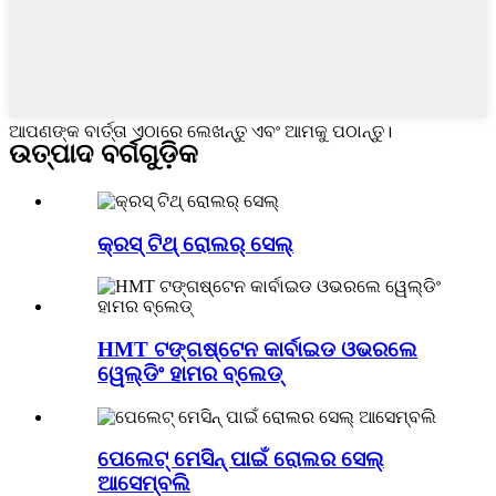
ଆପଣଙ୍କ ବାର୍ତ୍ତା ଏଠାରେ ଲେଖନ୍ତୁ ଏବଂ ଆମକୁ ପଠାନ୍ତୁ।
ଉତ୍ପାଦ ବର୍ଗଗୁଡ଼ିକ
କ୍ରସ୍ ଟିଥ୍ ରୋଲର୍ ସେଲ୍
HMT ଟଙ୍ଗଷ୍ଟେନ କାର୍ବାଇଡ ଓଭରଲେ
ୱେଲ୍ଡିଂ ହାମର ବ୍ଲେଡ୍
ପେଲେଟ୍ ମେସିନ୍ ପାଇଁ ରୋଲର ସେଲ୍
ଆସେମ୍ବଲି