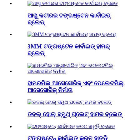
ଆଖୁ କଟାରର ଟଙ୍ଗଷ୍ଟେନ କାର୍ବାଇଡ୍
ବ୍ଲେଡ୍
3MM ଟଙ୍ଗଷ୍ଟେନ କାର୍ବାଇଡ୍ ହାମର୍
ବ୍ଲେଡ୍
ହାମରମିଲ୍ ଆସେସୋରିଜ୍ ଏବଂ ପେଲେଟମିଲ୍
ଆସେସୋରିଜ୍ ନିର୍ମାତା
ଡବଲ୍ ହୋଲ୍ ସ୍ମୁଥ୍ ପ୍ଲେଟ୍ ହାମର ବ୍ଲେଡ୍
ଟଙ୍ଗଷ୍ଟେନ୍ କାର୍ବାଇଡ୍ କରତ ହାତୁଡ଼ି