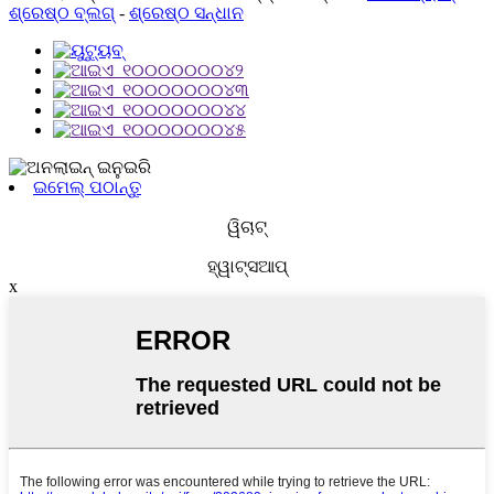
ଶ୍ରେଷ୍ଠ ବ୍ଲଗ୍
-
ଶ୍ରେଷ୍ଠ ସନ୍ଧାନ
ଇମେଲ୍ ପଠାନ୍ତୁ
ୱିଚାଟ୍
ହ୍ୱାଟ୍ସଆପ୍
x