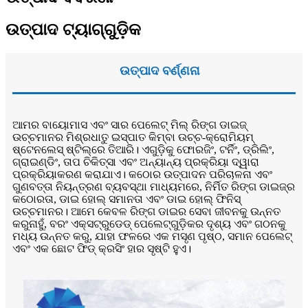
ଉତ୍ପାଦ ଟ୍ୟାଗ୍‌ଗୁଡ଼ିକ
ଉତ୍ପାଦ ବର୍ଣ୍ଣନା
ଆମର ବାୟୋମାସ ଏବଂ ସାର ପେଲେଟ୍ ମିଲ୍ ରିଙ୍ଗ ଡାଇଜ୍
ଉଚ୍ଚମାନର ମିଶ୍ରଧାତୁ ଇସ୍ପାତ କିମ୍ବା ଉଚ୍ଚ-କ୍ରୋମିୟମ୍
ଷ୍ଟେନଲେସ୍ ଷ୍ଟିଲ୍‌ରେ ତିଆରି। ଏଗୁଡ଼ିକୁ ଫୋରଜିଂ, ଟର୍ନିଂ, ଡ୍ରିଲିଂ,
ଗ୍ରାଇଣ୍ଡିଂ, ତାପ ଚିକିତ୍ସା ଏବଂ ଅନ୍ୟାନ୍ୟ ପ୍ରକ୍ରିୟା ଦ୍ୱାରା
ପ୍ରକ୍ରିୟାକରଣ କରାଯାଏ। କଠୋର ଉତ୍ପାଦନ ପରିଚାଳନା ଏବଂ
ଗୁଣବତ୍ତା ନିୟନ୍ତ୍ରଣ ବ୍ୟବସ୍ଥା ମାଧ୍ୟମରେ, ନିର୍ମିତ ରିଙ୍ଗ ଡାଇଜ୍‌ର
କଠୋରତା, ଡାଇ ହୋଲ୍ ସମାନତା ଏବଂ ଡାଇ ହୋଲ୍ ଫିନିସ୍
ଉଚ୍ଚମାନର। ଆମେ କେବଳ ରିଙ୍ଗ ଡାଇର ସେବା ଜୀବନକୁ ଉନ୍ନତ
କରୁନାହୁଁ, ବରଂ ଏକ୍ସଟ୍ରୁଡେଡ୍ ପେଲେଟ୍‌ଗୁଡ଼ିକର ଦୃଶ୍ୟ ଏବଂ ଗଠନକୁ
ମଧ୍ୟ ଉନ୍ନତ କରୁ, ଯାହା ଫଳରେ ଏକ ମସୃଣ ପୃଷ୍ଠ, ସମାନ ପେଲେଟ୍
ଏବଂ ଏକ ଛୋଟ ଫିଡ୍ କ୍ରସିଂ ହାର ସୃଷ୍ଟି ହୁଏ।