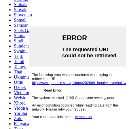
Sinhala
Slovak
Slovenian
Somali
Samoan
Scots Gaelic
Shona
Sindhi
Sundanese
Swahili
Tajik
Tamil
Telugu
Thai
Ukrainian
Urdu
Uzbek
Vietnamese
Welsh
Xhosa
Yiddish
Yoruba
Zulu
Kinyarwanda
Tatar