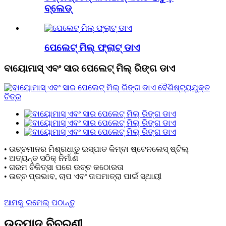
ବ୍ଲେଡ୍
ପେଲେଟ୍ ମିଲ୍ ଫ୍ଲାଟ୍ ଡାଏ
ବାୟୋମାସ୍ ଏବଂ ସାର ପେଲେଟ୍ ମିଲ୍ ରିଙ୍ଗ ଡାଏ
• ଉଚ୍ଚମାନର ମିଶ୍ରଧାତୁ ଇସ୍ପାତ କିମ୍ବା ଷ୍ଟେନଲେସ୍ ଷ୍ଟିଲ୍
• ଅତ୍ୟନ୍ତ ସଠିକ୍ ନିର୍ମାଣ
• ଗରମ ଚିକିତ୍ସା ପରେ ଉଚ୍ଚ କଠୋରତା
• ଉଚ୍ଚ ପ୍ରଭାବ, ଚାପ ଏବଂ ତାପମାତ୍ରା ପାଇଁ ସ୍ଥାୟୀ
ଆମକୁ ଇମେଲ୍ ପଠାନ୍ତୁ
ଉତ୍ପାଦ ବିବରଣୀ