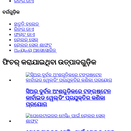
ରିଙ୍ଗ ଡାଏ
ବର୍ଗଗୁଡ଼ିକ
ହାତୁଡ଼ି ବ୍ଲେଡ୍
ରିଙ୍ଗ ଡାଏ
ଫ୍ଲାଟ୍ ଡାଏ
ରୋଲର୍ ସେଲ୍
ରୋଲର୍ ସେଲ୍ ଶାଫ୍ଟ
ଅନ୍ୟାନ୍ୟ ଆସେସୋରିଜ୍
ଫିଚର୍ କରାଯାଇଥିବା ଉତ୍ପାଦଗୁଡ଼ିକ
ସିଅର ଦୁର୍ବଳ ଅଂଶଗୁଡ଼ିକରେ ଟଙ୍ଗଷ୍ଟେନ
କାର୍ବାଇଡ ୱେଲ୍ଡିଂ ପ୍ରଯୁକ୍ତିର କଣିକା
ପ୍ରୟୋଗ