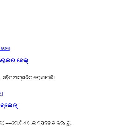
ତ ରୋଲର ସେଲ୍
 ସହିତ ଆଚ୍ଛାଦିତ କରାଯାଇଛି।
ବ୍ଲେଡ୍ |
େଲ) ----ଗୋଟିଏ ପାଇ ବ୍ୟବହାର କରନ୍ତୁ...