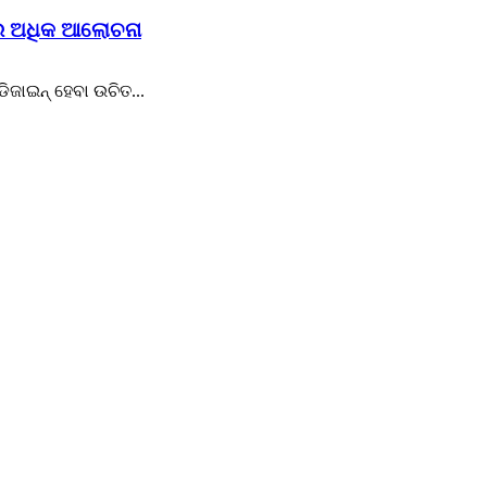
ରେ ଅଧିକ ଆଲୋଚନା
ଡିଜାଇନ୍ ହେବା ଉଚିତ...