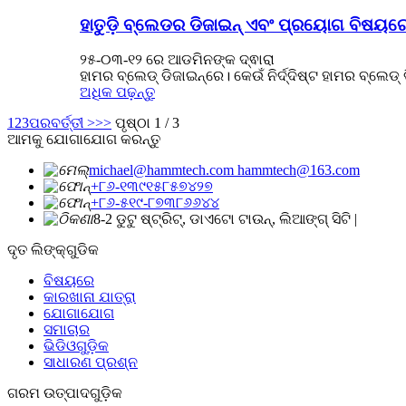
ହାତୁଡ଼ି ବ୍ଲେଡର ଡିଜାଇନ୍ ଏବଂ ପ୍ରୟୋଗ ବିଷୟ
୨୫-୦୩-୧୨ ରେ ଆଡମିନଙ୍କ ଦ୍ଵାରା
ହାମର ବ୍ଲେଡ୍ ଡିଜାଇନ୍‌ରେ। କେଉଁ ନିର୍ଦ୍ଦିଷ୍ଟ ହାମର ବ୍ଲେଡ୍ 
ଅଧିକ ପଢ଼ନ୍ତୁ
1
2
3
ପରବର୍ତ୍ତୀ >
>>
ପୃଷ୍ଠା 1 / 3
ଆମକୁ ଯୋଗାଯୋଗ କରନ୍ତୁ
michael@hammtech.com hammtech@163.com
+୮୬-୧୩୯୧୫୮୫୭୪୨୭
+୮୬-୫୧୯-୮୭୩୮୬୬୪୪
8-2 ଡୁଟୁ ଷ୍ଟ୍ରିଟ୍, ଡାଏଟୋ ଟାଉନ୍, ଲିଆଙ୍ଗ୍ ସିଟି |
ଦୃତ ଲିଙ୍କ୍ଗୁଡିକ
ବିଷୟରେ
କାରଖାନା ଯାତ୍ରା
ଯୋଗାଯୋଗ
ସମାଚାର
ଭିଡିଓଗୁଡ଼ିକ
ସାଧାରଣ ପ୍ରଶ୍ନ
ଗରମ ଉତ୍ପାଦଗୁଡ଼ିକ