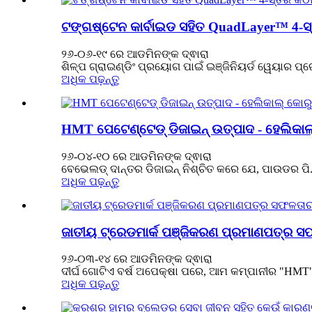
ଟଙ୍ଗଷ୍ଟେନ କାର୍ବାଇଡ ସହିତ QuadLayer™ 4-ସ୍
୨୬-୦୬-୧୯ ରେ ଆଡମିନଙ୍କ ଦ୍ଵାରା
ଶିଳ୍ପ ଗ୍ରାଇଣ୍ଡିଂ ପ୍ରୟୋଗ ପାଇଁ ଇଞ୍ଜିନିୟର୍ଡ ୱେୟାର ପ୍ରୋ
ଅଧିକ ପଢ଼ନ୍ତୁ
HMT ପେଟେଣ୍ଟେଡ୍ ଡିଜାଇନ୍ ଉତ୍ପାଦ - ହେଲିକ
୨୬-୦୪-୧୦ ରେ ଆଡମିନଙ୍କ ଦ୍ଵାରା
ବେଭେଲଡ୍ ଦାନ୍ତର ଡିଜାଇନ୍ ନିଶ୍ଚିତ କରେ ଯେ, ପାଉଡର ପି.
ଅଧିକ ପଢ଼ନ୍ତୁ
ଜାତୀୟ ଟ୍ରେଡମାର୍କ ପଞ୍ଜିକରଣ ପ୍ରମାଣପତ୍ର ସଫଳ
୨୬-୦୩-୧୪ ରେ ଆଡମିନଙ୍କ ଦ୍ଵାରା
ଦୀର୍ଘ ଗୋଟିଏ ବର୍ଷ ଅପେକ୍ଷା ପରେ, ଆମ କମ୍ପାନୀର "HMT" 
ଅଧିକ ପଢ଼ନ୍ତୁ