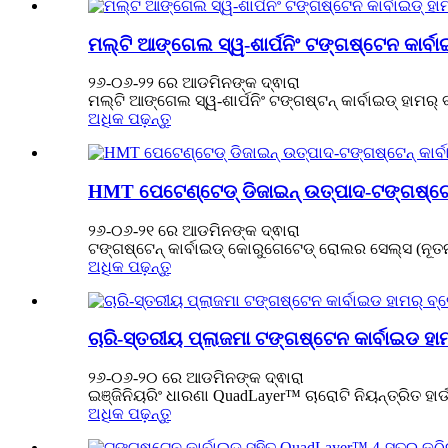
ମଲ୍ଟି ଆଙ୍ଗେଲ ସ୍ୱ-ଶାର୍ପନିଂ ଟଙ୍ଗଷ୍ଟେନ କାର୍ବା
୨୬-୦୬-୨୨ ରେ ଆଡମିନଙ୍କ ଦ୍ଵାରା
ମଲ୍ଟି ଆଙ୍ଗେଲ ସ୍ୱ-ଶାର୍ପନିଂ ଟଙ୍ଗଷ୍ଟନ୍ କାର୍ବାଇଡ୍ ହାମର୍ ବ
ଅଧିକ ପଢ଼ନ୍ତୁ
HMT ପେଟେଣ୍ଟେଡ୍ ଡିଜାଇନ୍ ଉତ୍ପାଦ-ଟଙ୍ଗଷ୍ଟେନ
୨୬-୦୬-୨୧ ରେ ଆଡମିନଙ୍କ ଦ୍ଵାରା
ଟଙ୍ଗଷ୍ଟେନ୍ କାର୍ବାଇଡ୍ କୋରୁଗେଟେଡ୍ ରୋଲର ସେଲ୍ସ (ନୂତନ)
ଅଧିକ ପଢ଼ନ୍ତୁ
ଚାରି-ସ୍ତରୀୟ ପ୍ଲାଜମା ଟଙ୍ଗଷ୍ଟେନ କାର୍ବାଇଡ ହା
୨୬-୦୬-୨୦ ରେ ଆଡମିନଙ୍କ ଦ୍ଵାରା
ଇଞ୍ଜିନିୟରିଂ ଧାରଣା QuadLayer™ ଚାରୋଟି ନିୟନ୍ତ୍ରିତ ହାର୍
ଅଧିକ ପଢ଼ନ୍ତୁ