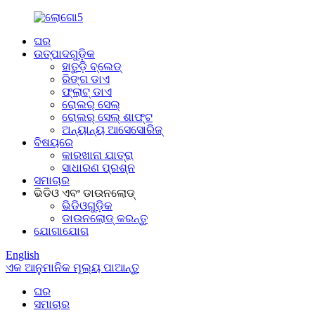
ଘର
ଉତ୍ପାଦଗୁଡ଼ିକ
ହାତୁଡ଼ି ବ୍ଲେଡ୍
ରିଙ୍ଗ ଡାଏ
ଫ୍ଲାଟ୍ ଡାଏ
ରୋଲର୍ ସେଲ୍
ରୋଲର୍ ସେଲ୍ ଶାଫ୍ଟ
ଅନ୍ୟାନ୍ୟ ଆସେସୋରିଜ୍
ବିଷୟରେ
କାରଖାନା ଯାତ୍ରା
ସାଧାରଣ ପ୍ରଶ୍ନ
ସମାଚାର
ଭିଡିଓ ଏବଂ ଡାଉନଲୋଡ୍
ଭିଡିଓଗୁଡ଼ିକ
ଡାଉନଲୋଡ୍ କରନ୍ତୁ
ଯୋଗାଯୋଗ
English
ଏକ ଆନୁମାନିକ ମୂଲ୍ୟ ପାଆନ୍ତୁ
ଘର
ସମାଚାର