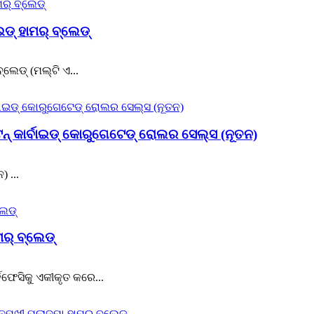
ଇଡ୍ ହାମର୍ ବ୍ଲେଡ୍
୍ଲେଡ୍ (ମଲ୍ଟି ଏ...
୍ କାର୍ବାଇଡ୍ କୋରୁଗେଟେଡ୍ ରୋଲର ସେଲ୍ସ (ନୂତନ)
 ...
ମର୍ ବ୍ଲେଡ୍
ଡଫେସିକୁ ଏକୀକୃତ କରେ...