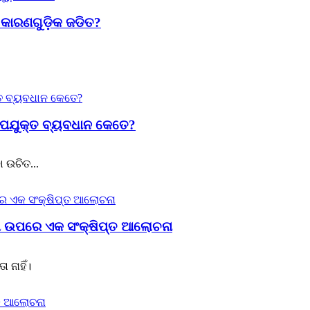
କାରଣଗୁଡ଼ିକ ଜଡିତ?
 ଉପଯୁକ୍ତ ବ୍ୟବଧାନ କେତେ?
 ଉଚିତ...
 ଉପରେ ଏକ ସଂକ୍ଷିପ୍ତ ଆଲୋଚନା
 ନାହିଁ।