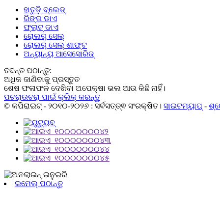
ହାତୁଡ଼ି ବ୍ଲେଡ୍
ରିଙ୍ଗ ଡାଏ
ଫ୍ଲାଟ୍ ଡାଏ
ରୋଲର୍ ସେଲ୍
ରୋଲର୍ ସେଲ୍ ଶାଫ୍ଟ
ଅନ୍ୟାନ୍ୟ ଆସେସୋରିଜ୍
ତଦନ୍ତ ପଠାନ୍ତୁ:
ଅଧିକ ଜାଣିବାକୁ ପ୍ରସ୍ତୁତ
ଶେଷ ଫଳାଫଳ ଦେଖିବା ଅପେକ୍ଷା ଭଲ ଆଉ କିଛି ନାହିଁ।
ପଚରାଉଚରା ପାଇଁ କ୍ଲିକ୍ କରନ୍ତୁ
© କପିରାଇଟ୍ - ୨୦୧୦-୨୦୨୬ : ସର୍ବସତ୍ତ୍ଵ ସଂରକ୍ଷିତ।
ସାଇଟମ୍ୟାପ୍
-
ଶ୍ର
ଇମେଲ୍ ପଠାନ୍ତୁ