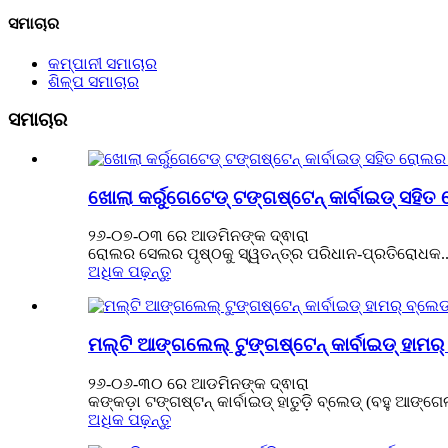
ସମାଚାର
କମ୍ପାନୀ ସମାଚାର
ଶିଳ୍ପ ସମାଚାର
ସମାଚାର
ଖୋଲା କର୍ରୁଗେଟେଡ୍ ଟଙ୍ଗଷ୍ଟେନ୍ କାର୍ବାଇଡ୍ ସହି
୨୬-୦୭-୦୩ ରେ ଆଡମିନଙ୍କ ଦ୍ଵାରା
ରୋଲର ସେଲର ପୃଷ୍ଠକୁ ସ୍ୱତନ୍ତ୍ର ପରିଧାନ-ପ୍ରତିରୋଧକ...
ଅଧିକ ପଢ଼ନ୍ତୁ
ମଲ୍ଟି ଆଙ୍ଗଲେଲ୍ ଟୁଙ୍ଗଷ୍ଟେନ୍ କାର୍ବାଇଡ୍ ହାମର୍ 
୨୬-୦୬-୩୦ ରେ ଆଡମିନଙ୍କ ଦ୍ଵାରା
କଙ୍କଡ଼ା ଟଙ୍ଗଷ୍ଟନ୍ କାର୍ବାଇଡ୍ ହାତୁଡ଼ି ବ୍ଲେଡ୍ (ବହୁ ଆଙ୍ଗ
ଅଧିକ ପଢ଼ନ୍ତୁ