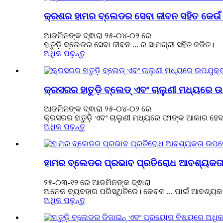
କ୍ରଶର ହାମର ବ୍ଲେଡର ସେବା ଜୀବନ ସହିତ କେଉଁ 
ଆଡମିନଙ୍କ ଦ୍ଵାରା ୨୫-୦୪-୦୨ ରେ
ହାତୁଡ଼ି ବ୍ଲେଡର ସେବା ଜୀବନ ... ର ସାମଗ୍ରୀ ସହିତ ଜଡିତ।
ଅଧିକ ପଢ଼ନ୍ତୁ
କ୍ରସରର ହାତୁଡ଼ି ବ୍ଲେଡ୍ ଏବଂ ଚାଲୁଣୀ ମଧ୍ୟରେ
ଆଡମିନଙ୍କ ଦ୍ଵାରା ୨୫-୦୪-୦୨ ରେ
କ୍ରସରର ହାତୁଡ଼ି ଏବଂ ଚାଲୁଣୀ ମଧ୍ୟରେ ଫାଙ୍କ ଆକାର ହେବା
ଅଧିକ ପଢ଼ନ୍ତୁ
ହାମର ବ୍ଲେଡର ପ୍ରଭାବ ପ୍ରତିରୋଧ ଆବଶ୍ୟକତା
୨୫-୦୩-୧୨ ରେ ଆଡମିନଙ୍କ ଦ୍ଵାରା
ଅନେକ ବ୍ୟବହାର ପରିସ୍ଥିତିରେ। କେବଳ ... ପାଇଁ ଆବଶ୍ୟକତା
ଅଧିକ ପଢ଼ନ୍ତୁ