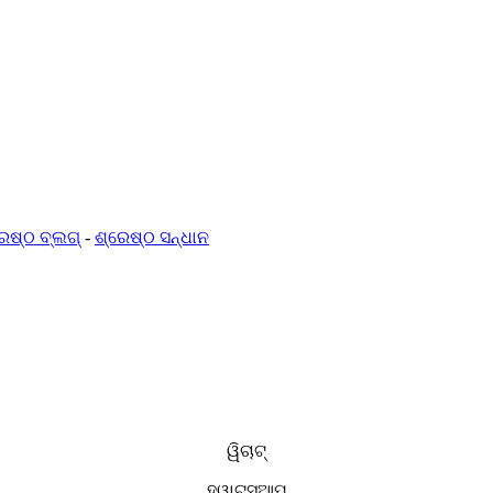
େଷ୍ଠ ବ୍ଲଗ୍
-
ଶ୍ରେଷ୍ଠ ସନ୍ଧାନ
ୱିଚାଟ୍
ହ୍ୱାଟ୍ସଆପ୍