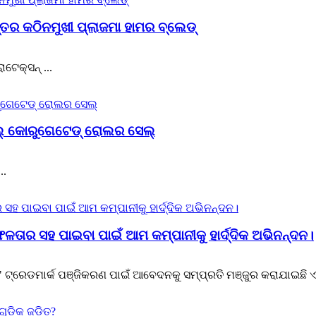
ତର କଠିନମୁଖୀ ପ୍ଲାଜମା ହାମର ବ୍ଲେଡ୍
ଟେକ୍ସନ୍ ...
ାଲ୍ କୋରୁଗେଟେଡ୍ ରୋଲର ସେଲ୍
..
ତାର ସହ ପାଇବା ପାଇଁ ଆମ କମ୍ପାନୀକୁ ହାର୍ଦ୍ଦିକ ଅଭିନନ୍ଦନ।
ଟ୍ରେଡମାର୍କ ପଞ୍ଜିକରଣ ପାଇଁ ଆବେଦନକୁ ସମ୍ପ୍ରତି ମଞ୍ଜୁର କରାଯାଇଛି ଏବ