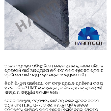
ଅନେକ ବ୍ୟବହାର ପରିସ୍ଥିତିରେ। କେବଳ ହାମର ବ୍ଲେଡର ପରିଧାନ
ପ୍ରତିରୋଧ ପାଇଁ ଆବଶ୍ୟକତା ନାହିଁ, ବରଂ ହାମର ବ୍ଲେଡର ପ୍ରଭାବ
ପ୍ରତିରୋଧ ପାଇଁ ମଧ୍ୟ ବହୁତ ଉଚ୍ଚ ଆବଶ୍ୟକତା ଅଛି।
କିପରି ପିନ୍ଧିବା ପ୍ରତିରୋଧ ଏବଂ ଉଚ୍ଚ ପ୍ରଭାବ ପ୍ରତିରୋଧ ଉଭୟ
ହାସଲ କରିବେ? HMT ର ଟଙ୍ଗଷ୍ଟନ୍ କାର୍ବାଇଡ୍ ହାମର୍ ବ୍ଲେଡ୍ ଏହି
ସମସ୍ୟାର ସମ୍ପୂର୍ଣ୍ଣ ସମାଧାନ କରେ।
ଯେପରି ଜଣାଶୁଣା, ଟଙ୍ଗଷ୍ଟନ୍ କାର୍ବାଇଡ୍ କଣିକାଗୁଡିକର କଠିନତା
ଅଧିକ ଥାଏ। HRC72~75 ହାସଲ କରନ୍ତୁ। ପୂର୍ବ ବଜାରରେ
ଟଙ୍ଗଷ୍ଟେନ୍ କାର୍ବାଇଡ୍ ହାମର ବ୍ଲେଡ୍। ବ୍ରାଜିଂ କିମ୍ବା ଫାଇବର