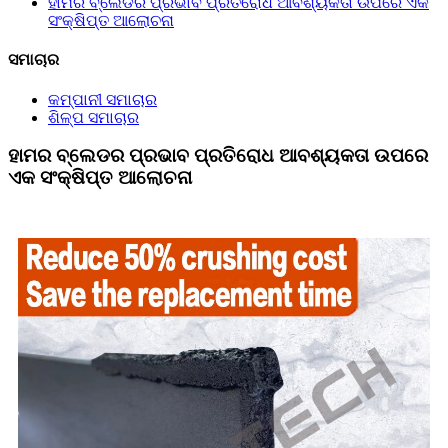
ହାମର ବ୍ଲେଡର ପ୍ରଭାବ ପ୍ରତିରୋଧ ଆବଶ୍ୟକତା ଉପରେ ଏକ
ସଂକ୍ଷିପ୍ତ ଆଲୋଚନା
ସମାଚାର
କମ୍ପାନୀ ସମାଚାର
ଶିଳ୍ପ ସମାଚାର
ହାମର ବ୍ଲେଡର ପ୍ରଭାବ ପ୍ରତିରୋଧ ଆବଶ୍ୟକତା ଉପରେ
ଏକ ସଂକ୍ଷିପ୍ତ ଆଲୋଚନା