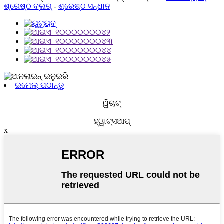
ଶ୍ରେଷ୍ଠ ବ୍ଲଗ୍
-
ଶ୍ରେଷ୍ଠ ସନ୍ଧାନ
ଇମେଲ୍ ପଠାନ୍ତୁ
ୱିଚାଟ୍
ହ୍ୱାଟ୍ସଆପ୍
x