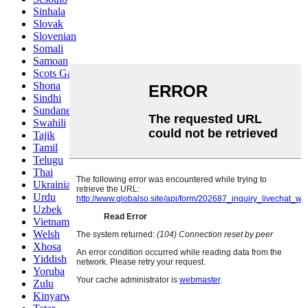
Sinhala
Slovak
Slovenian
Somali
Samoan
Scots Gaelic
Shona
Sindhi
Sundanese
Swahili
Tajik
Tamil
Telugu
Thai
Ukrainian
Urdu
Uzbek
Vietnamese
Welsh
Xhosa
Yiddish
Yoruba
Zulu
Kinyarwanda