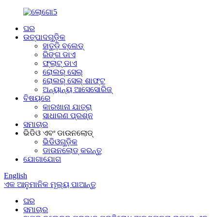
ଘର
ଉତ୍ପାଦଗୁଡ଼ିକ
ହାତୁଡ଼ି ବ୍ଲେଡ୍
ରିଙ୍ଗ ଡାଏ
ଫ୍ଲାଟ୍ ଡାଏ
ରୋଲର୍ ସେଲ୍
ରୋଲର୍ ସେଲ୍ ଶାଫ୍ଟ
ଅନ୍ୟାନ୍ୟ ଆସେସୋରିଜ୍
ବିଷୟରେ
କାରଖାନା ଯାତ୍ରା
ସାଧାରଣ ପ୍ରଶ୍ନ
ସମାଚାର
ଭିଡିଓ ଏବଂ ଡାଉନଲୋଡ୍
ଭିଡିଓଗୁଡ଼ିକ
ଡାଉନଲୋଡ୍ କରନ୍ତୁ
ଯୋଗାଯୋଗ
English
ଏକ ଆନୁମାନିକ ମୂଲ୍ୟ ପାଆନ୍ତୁ
ଘର
ସମାଚାର