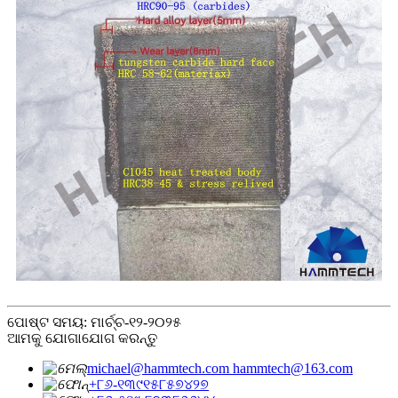
ପୋଷ୍ଟ ସମୟ: ମାର୍ଚ୍ଚ-୧୨-୨୦୨୫
ଆମକୁ ଯୋଗାଯୋଗ କରନ୍ତୁ
michael@hammtech.com hammtech@163.com
+୮୬-୧୩୯୧୫୮୫୭୪୨୭