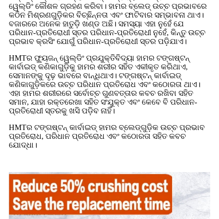
ୱେଲ୍ଡିଂ କୌଶଳ ଗ୍ରହଣ କରିବା। ହାମର ବ୍ଲେଡ୍ ଉଚ୍ଚ ପ୍ରଭାବରେ
କଠିନ ମିଶ୍ରଣଗୁଡ଼ିକର ବିଚ୍ଛିନ୍ନତା ଏବଂ ଫାଟିବାର ସମ୍ଭାବନା ଥାଏ।
ବଜାରରେ ଅନେକ ହାତୁଡ଼ି ଖଣ୍ଡ ଅଛି। ସମସ୍ୟା ଏହା ନୁହେଁ ଯେ
ପରିଧାନ-ପ୍ରତିରୋଧୀ ସ୍ତର ପରିଧାନ-ପ୍ରତିରୋଧୀ ନୁହେଁ, କିନ୍ତୁ ଉଚ୍ଚ
ପ୍ରଭାବ କ୍ରସିଂ ଯୋଗୁଁ ପରିଧାନ-ପ୍ରତିରୋଧୀ ସ୍ତର ପଡ଼ିଯାଏ।
HMTର ଫ୍ୟୁଜନ୍ ୱେଲ୍ଡିଂ ପ୍ରଯୁକ୍ତିବିଦ୍ୟା ହାମର ଟଙ୍ଗଷ୍ଟନ୍
କାର୍ବାଇଡ୍ କଣିକାଗୁଡ଼ିକୁ ହାମର ଶରୀର ସହିତ ଏକୀକୃତ କରିଥାଏ,
ସେମାନଙ୍କୁ ଦୃଢ଼ ଭାବରେ ବାନ୍ଧିଥାଏ। ଟଙ୍ଗଷ୍ଟନ୍ କାର୍ବାଇଡ୍
କଣିକାଗୁଡ଼ିକରେ ଉଚ୍ଚ ପରିଧାନ ପ୍ରତିରୋଧ ଏବଂ କଠୋରତା ଥାଏ।
ଏହା ହାମର ଶରୀରରେ ସର୍ବୋଚ୍ଚ ଗୁଣବତ୍ତାର କବଚ ରଖିବା ସହିତ
ସମାନ, ଯାହା ରକ୍ତରେଖା ସହିତ ସଂଯୁକ୍ତ ଏବଂ କେବେ ବି ପରିଧାନ-
ପ୍ରତିରୋଧୀ ସ୍ତରକୁ ଖସି ପଡ଼ିବ ନାହିଁ।
HMTର ଟଙ୍ଗଷ୍ଟନ୍ କାର୍ବାଇଡ୍ ହାମର ବ୍ଲେଡ୍‌ଗୁଡ଼ିକ ଉଚ୍ଚ ପ୍ରଭାବ
ପ୍ରତିରୋଧ, ପରିଧାନ ପ୍ରତିରୋଧ ଏବଂ କଠୋରତା ସହିତ କବଚ
ଯୋଦ୍ଧା।