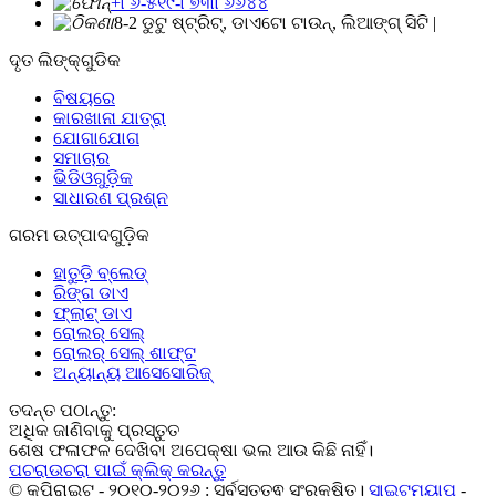
+୮୬-୫୧୯-୮୭୩୮୬୬୪୪
8-2 ଡୁଟୁ ଷ୍ଟ୍ରିଟ୍, ଡାଏଟୋ ଟାଉନ୍, ଲିଆଙ୍ଗ୍ ସିଟି |
ଦୃତ ଲିଙ୍କ୍ଗୁଡିକ
ବିଷୟରେ
କାରଖାନା ଯାତ୍ରା
ଯୋଗାଯୋଗ
ସମାଚାର
ଭିଡିଓଗୁଡ଼ିକ
ସାଧାରଣ ପ୍ରଶ୍ନ
ଗରମ ଉତ୍ପାଦଗୁଡ଼ିକ
ହାତୁଡ଼ି ବ୍ଲେଡ୍
ରିଙ୍ଗ ଡାଏ
ଫ୍ଲାଟ୍ ଡାଏ
ରୋଲର୍ ସେଲ୍
ରୋଲର୍ ସେଲ୍ ଶାଫ୍ଟ
ଅନ୍ୟାନ୍ୟ ଆସେସୋରିଜ୍
ତଦନ୍ତ ପଠାନ୍ତୁ:
ଅଧିକ ଜାଣିବାକୁ ପ୍ରସ୍ତୁତ
ଶେଷ ଫଳାଫଳ ଦେଖିବା ଅପେକ୍ଷା ଭଲ ଆଉ କିଛି ନାହିଁ।
ପଚରାଉଚରା ପାଇଁ କ୍ଲିକ୍ କରନ୍ତୁ
© କପିରାଇଟ୍ - ୨୦୧୦-୨୦୨୬ : ସର୍ବସତ୍ତ୍ଵ ସଂରକ୍ଷିତ।
ସାଇଟମ୍ୟାପ୍
-